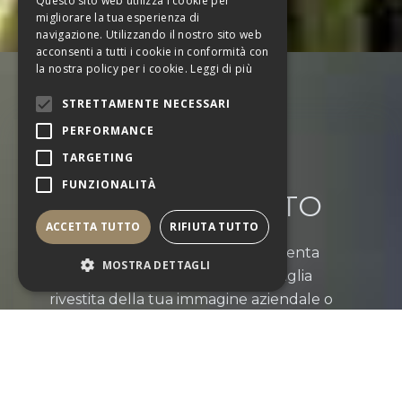
Questo sito web utilizza i cookie per
migliorare la tua esperienza di
navigazione. Utilizzando il nostro sito web
acconsenti a tutti i cookie in conformità con
la nostra policy per i cookie.
Leggi di più
STRETTAMENTE NECESSARI
PERFORMANCE
TARGETING
IL PROSECCO
FUNZIONALITÀ
PERSONALIZZATO
ACCETTA TUTTO
RIFIUTA TUTTO
Memo-drink è il Prosecco che diventa
MOSTRA DETTAGLI
mezzo di comunicazione. La bottiglia
rivestita della tua immagine aziendale o
pubblicità. Un modo creativo per farsi
ricordare con piacere.